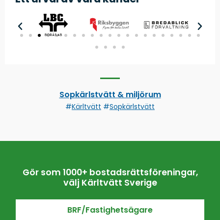
Sopkärlstvätt & miljörum
#
Kärltvätt
#
Sopkärlstvätt
Gör som 1000+ bostadsrättsföreningar,
välj Kärltvätt Sverige
BRF/Fastighetsägare