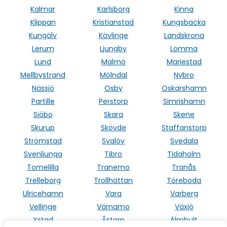
Kalmar
Karlsborg
Kinna
Klippan
Kristianstad
Kungsbacka
Kungälv
Kävlinge
Landskrona
Lerum
Ljungby
Lomma
Lund
Malmö
Mariestad
Mellbystrand
Mölndal
Nybro
Nässjö
Osby
Oskarshamn
Partille
Perstorp
Simrishamn
Sjöbo
Skara
Skene
Skurup
Skövde
Staffanstorp
Strömstad
Svalöv
Svedala
Svenljunga
Tibro
Tidaholm
Tomelilla
Tranemo
Tranås
Trelleborg
Trollhättan
Töreboda
Ulricehamn
Vara
Varberg
Vellinge
Värnamo
Växjö
Ystad
Åstorp
Älmhult