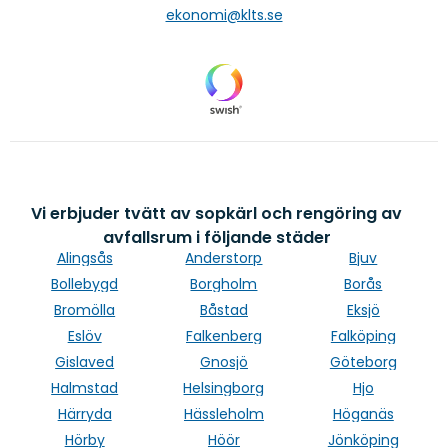
ekonomi@klts.se
Vi erbjuder tvätt av sopkärl och rengöring av
avfallsrum i följande städer
Alingsås
Anderstorp
Bjuv
Bollebygd
Borgholm
Borås
Bromölla
Båstad
Eksjö
Eslöv
Falkenberg
Falköping
Gislaved
Gnosjö
Göteborg
Halmstad
Helsingborg
Hjo
Härryda
Hässleholm
Höganäs
Hörby
Höör
Jönköping