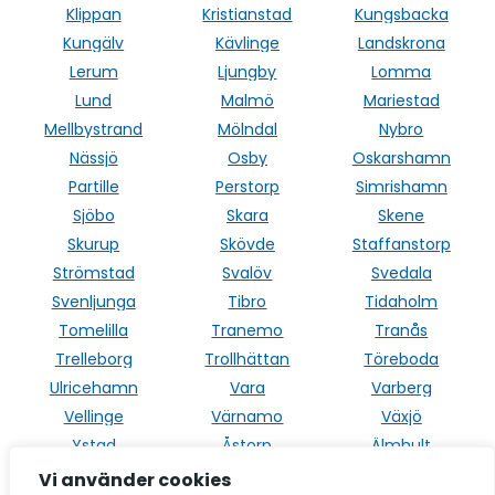
Klippan
Kristianstad
Kungsbacka
Kungälv
Kävlinge
Landskrona
Lerum
Ljungby
Lomma
Lund
Malmö
Mariestad
Mellbystrand
Mölndal
Nybro
Nässjö
Osby
Oskarshamn
Partille
Perstorp
Simrishamn
Sjöbo
Skara
Skene
Skurup
Skövde
Staffanstorp
Strömstad
Svalöv
Svedala
Svenljunga
Tibro
Tidaholm
Tomelilla
Tranemo
Tranås
Trelleborg
Trollhättan
Töreboda
Ulricehamn
Vara
Varberg
Vellinge
Värnamo
Växjö
Ystad
Åstorp
Älmhult
Ängelholm
Örkelljunga
Östra Göinge
Vi använder cookies