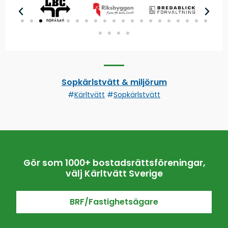
Sopkärlstvätt & miljörum
#
Kärltvätt
#
Sopkärlstvätt
Gör som 1000+ bostadsrättsföreningar,
välj Kärltvätt Sverige
BRF/Fastighetsägare