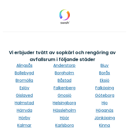
Vi erbjuder tvätt av sopkärl och rengöring av
avfallsrum i följande städer
Alingsås
Anderstorp
Bjuv
Bollebygd
Borgholm
Borås
Bromölla
Båstad
Eksjö
Eslöv
Falkenberg
Falköping
Gislaved
Gnosjö
Göteborg
Halmstad
Helsingborg
Hjo
Härryda
Hässleholm
Höganäs
Hörby
Höör
Jönköping
Kalmar
Karlsborg
Kinna